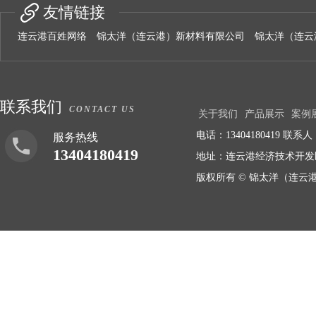
友情链接
连云港百姓网络
锦太洋（连云港）新材料有限公司
锦太洋（连云
联系我们
CONTACT US
关于我们
产品展示
案例
电话：13404180419 联系人：
服务热线
13404180419
地址：连云港经济技术开
版权所有 © 锦太洋（连云港）新材