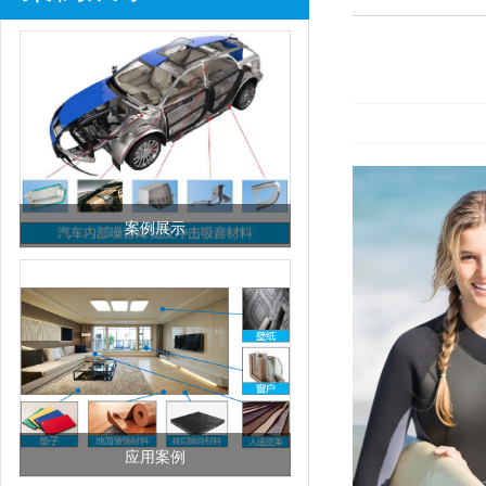
案例展示
应用案例