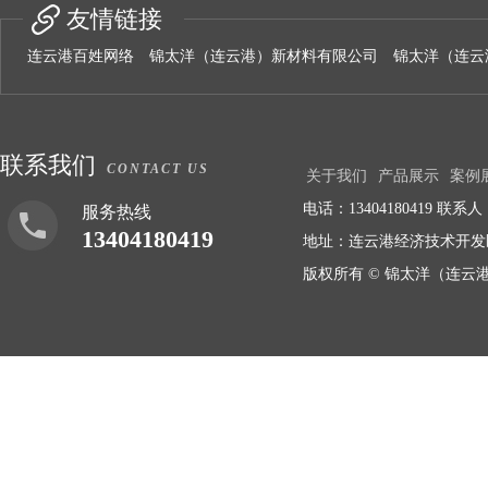
友情链接
连云港百姓网络
锦太洋（连云港）新材料有限公司
锦太洋（连云
联系我们
CONTACT US
关于我们
产品展示
案例
电话：13404180419 联系人：
服务热线
13404180419
地址：连云港经济技术开
版权所有 © 锦太洋（连云港）新材