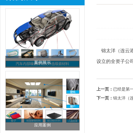
锦太洋（连云港
设立的全资子公司
案例展示
上一页：
已经是第
下一页：
锦太洋（
应用案例