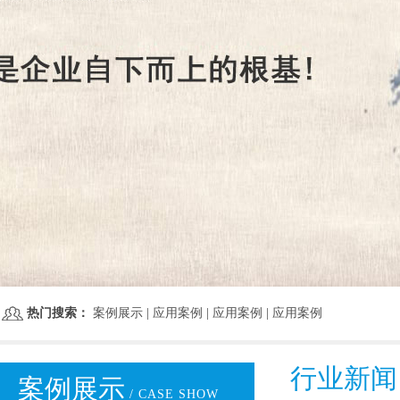
热门搜索：
案例展示
|
应用案例
|
应用案例
|
应用案例
行业新闻
案例展示
/ CASE SHOW