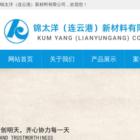
锦太洋（连云港）新材料有限公司，欢迎您！
网站首页
关于我们
产品展示
案