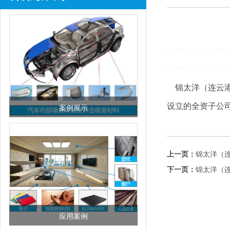
锦太洋（连云港
设立的全资子公司
案例展示
上一页：
锦太洋（
下一页：
锦太洋（
应用案例