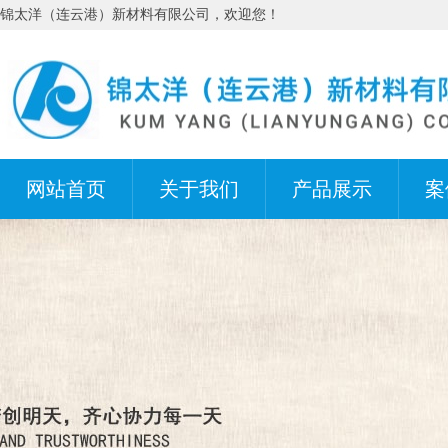
锦太洋（连云港）新材料有限公司，欢迎您！
网站首页
关于我们
产品展示
案