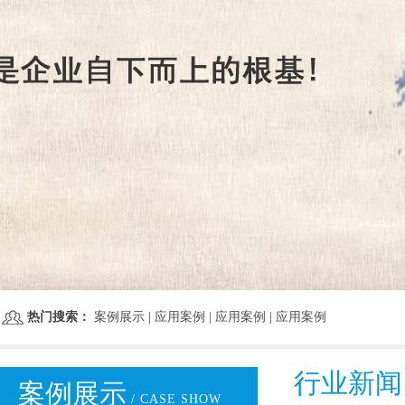
热门搜索：
案例展示
|
应用案例
|
应用案例
|
应用案例
行业新闻
案例展示
/ CASE SHOW